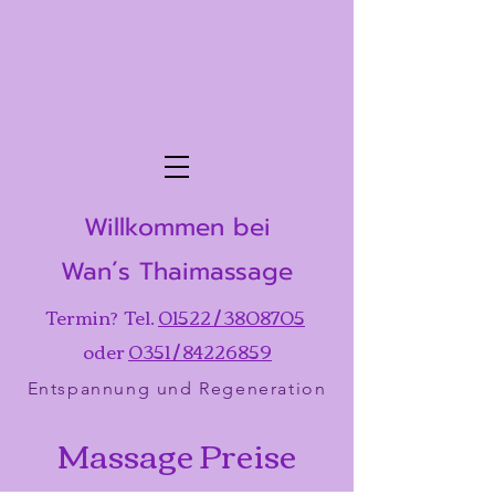
Willkommen bei
Wan´s Thaimassage
​Termin? Tel.
01522 / 3808705
oder
0351 / 84226859
Entspannung und Regeneration
Massage Preise